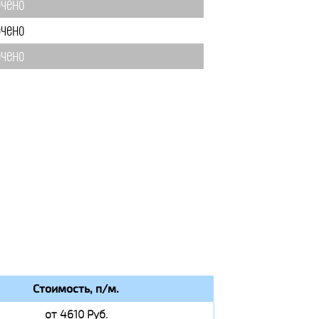
чено
чено
чено
Стоимость, п/м.
от 4610 Руб.