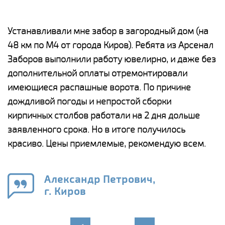
е
Устанавливали мне забор в загородный дом (на
Н
48 км по М4 от города Киров). Ребята из Арсенал
р
Заборов выполнили работу ювелирно, и даже без
К
дополнительной оплаты отремонтировали
(
у
имеющиеся распашные ворота. По причине
с
и,
дождливой погоды и непростой сборки
н
а
кирпичных столбов работали на 2 дня дольше
с
ги
заявленного срока. Но в итоге получилось
п
красиво. Цены приемлемые, рекомендую всем.
о
а
н
го
в
Александр Петрович,
г. Киров