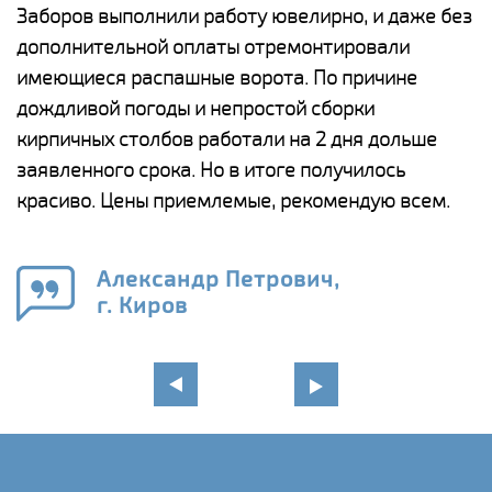
Заборов выполнили работу ювелирно, и даже без
К
дополнительной оплаты отремонтировали
(
у
имеющиеся распашные ворота. По причине
с
и,
дождливой погоды и непростой сборки
н
а
кирпичных столбов работали на 2 дня дольше
с
ги
заявленного срока. Но в итоге получилось
п
красиво. Цены приемлемые, рекомендую всем.
о
а
н
го
в
Александр Петрович,
г. Киров