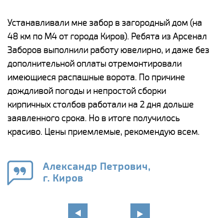
е
Устанавливали мне забор в загородный дом (на
Н
48 км по М4 от города Киров). Ребята из Арсенал
р
Заборов выполнили работу ювелирно, и даже без
К
дополнительной оплаты отремонтировали
(
у
имеющиеся распашные ворота. По причине
с
и,
дождливой погоды и непростой сборки
н
а
кирпичных столбов работали на 2 дня дольше
с
ги
заявленного срока. Но в итоге получилось
п
красиво. Цены приемлемые, рекомендую всем.
о
а
н
го
в
Александр Петрович,
г. Киров