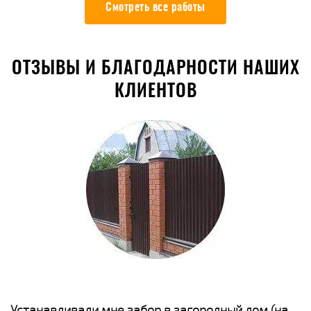
Смотреть все работы
ОТЗЫВЫ И БЛАГОДАРНОСТИ НАШИХ
КЛИЕНТОВ
е
Устанавливали мне забор в загородный дом (на
Н