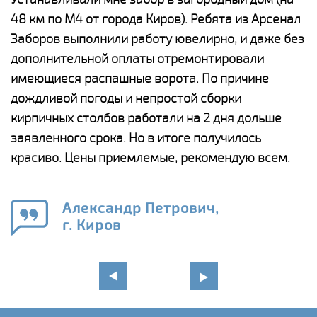
48 км по М4 от города Киров). Ребята из Арсенал
р
Заборов выполнили работу ювелирно, и даже без
К
дополнительной оплаты отремонтировали
(
у
имеющиеся распашные ворота. По причине
с
и,
дождливой погоды и непростой сборки
н
а
кирпичных столбов работали на 2 дня дольше
с
ги
заявленного срока. Но в итоге получилось
п
красиво. Цены приемлемые, рекомендую всем.
о
а
н
го
в
Александр Петрович,
г. Киров