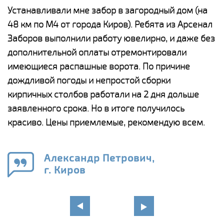
е
Устанавливали мне забор в загородный дом (на
Н
48 км по М4 от города Киров). Ребята из Арсенал
р
Заборов выполнили работу ювелирно, и даже без
К
дополнительной оплаты отремонтировали
(
у
имеющиеся распашные ворота. По причине
с
и,
дождливой погоды и непростой сборки
н
а
кирпичных столбов работали на 2 дня дольше
с
ги
заявленного срока. Но в итоге получилось
п
красиво. Цены приемлемые, рекомендую всем.
о
а
н
го
в
Александр Петрович,
г. Киров