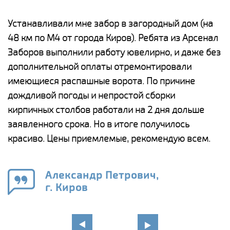
е
Устанавливали мне забор в загородный дом (на
Н
48 км по М4 от города Киров). Ребята из Арсенал
р
Заборов выполнили работу ювелирно, и даже без
К
дополнительной оплаты отремонтировали
(
у
имеющиеся распашные ворота. По причине
с
и,
дождливой погоды и непростой сборки
н
а
кирпичных столбов работали на 2 дня дольше
с
ги
заявленного срока. Но в итоге получилось
п
красиво. Цены приемлемые, рекомендую всем.
о
а
н
го
в
Александр Петрович,
г. Киров