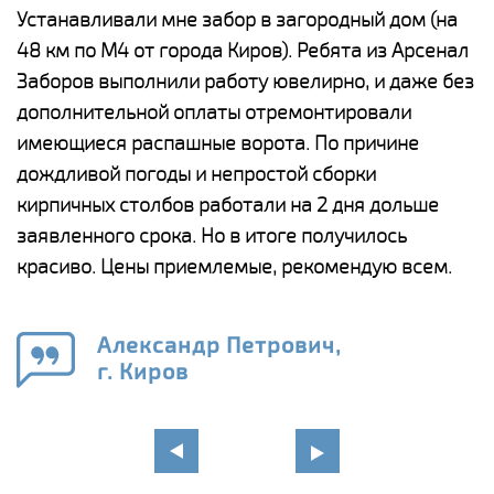
е
Устанавливали мне забор в загородный дом (на
Н
48 км по М4 от города Киров). Ребята из Арсенал
р
Заборов выполнили работу ювелирно, и даже без
К
дополнительной оплаты отремонтировали
(
у
имеющиеся распашные ворота. По причине
с
и,
дождливой погоды и непростой сборки
н
а
кирпичных столбов работали на 2 дня дольше
с
ги
заявленного срока. Но в итоге получилось
п
красиво. Цены приемлемые, рекомендую всем.
о
а
н
го
в
Александр Петрович,
г. Киров