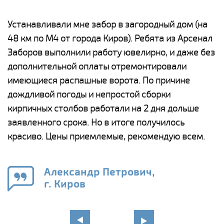
е
Устанавливали мне забор в загородный дом (на
Н
48 км по М4 от города Киров). Ребята из Арсенал
р
Заборов выполнили работу ювелирно, и даже без
К
дополнительной оплаты отремонтировали
(
у
имеющиеся распашные ворота. По причине
с
и,
дождливой погоды и непростой сборки
н
а
кирпичных столбов работали на 2 дня дольше
с
ги
заявленного срока. Но в итоге получилось
п
красиво. Цены приемлемые, рекомендую всем.
о
а
н
го
в
Александр Петрович,
г. Киров