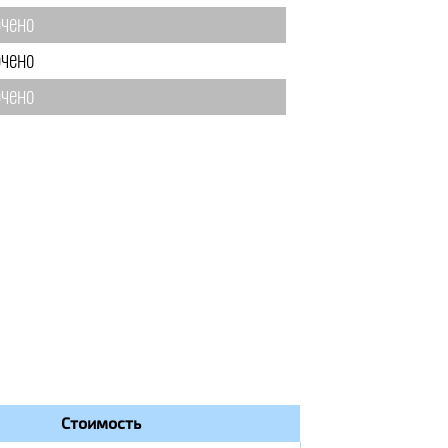
чено
чено
чено
Стоимость