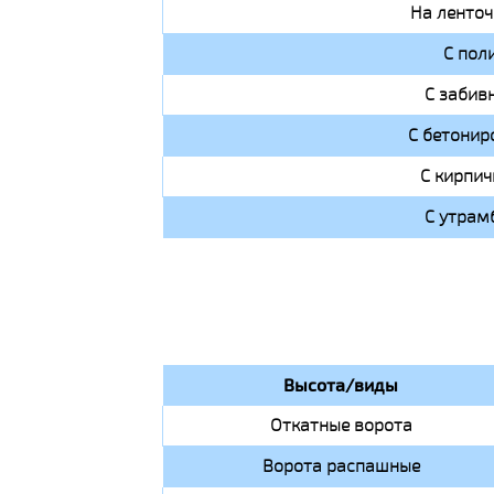
На ленто
С пол
С забив
С бетонир
С кирпи
С утрам
Высота/виды
Откатные ворота
Ворота распашные