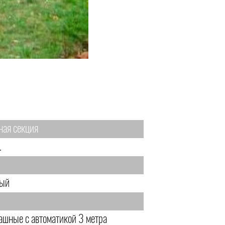
ная секция
.
.
ый
ашные с автоматикой 3 метра