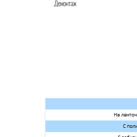
Демонтаж
На ленто
С пол