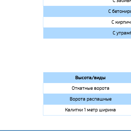
С забив
С бетонир
С кирпи
С утрам
Высота/виды
Откатные ворота
Ворота распашные
Калитки 1 метр ширина