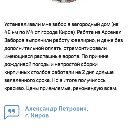
е
Устанавливали мне забор в загородный дом (на
Н
48 км по М4 от города Киров). Ребята из Арсенал
р
Заборов выполнили работу ювелирно, и даже без
К
дополнительной оплаты отремонтировали
(
у
имеющиеся распашные ворота. По причине
с
и,
дождливой погоды и непростой сборки
н
а
кирпичных столбов работали на 2 дня дольше
с
ги
заявленного срока. Но в итоге получилось
п
красиво. Цены приемлемые, рекомендую всем.
о
а
н
го
в
Александр Петрович,
г. Киров