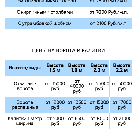
С бетонированием столбов
от 2500 Руб./м.п.
С кирпичными столбами
от 7800 Руб./м.п.
С утрамбовкой щебнем
от 2100 Руб./м.п.
ЦЕНЫ НА ВОРОТА И КАЛИТКИ
Высота
Высота
Высота
Высота
Высота/виды
1.5 м
1.8 м
2.0 м
2.2 м
от
Откатные
от 35000
от 45000
от 50000
40000
ворота
руб
руб
руб
руб
Ворота
от 12000
от 13500
от 15000
от 17000
распашные
руб
руб
руб
руб
Калитки 1 метр
от 5000
от 6500
от 8000
от 21000
ширина
руб
руб
руб
руб