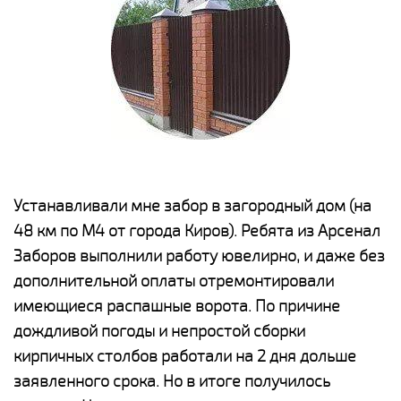
е
Устанавливали мне забор в загородный дом (на
Н
48 км по М4 от города Киров). Ребята из Арсенал
р
Заборов выполнили работу ювелирно, и даже без
К
дополнительной оплаты отремонтировали
(
у
имеющиеся распашные ворота. По причине
с
и,
дождливой погоды и непростой сборки
н
а
кирпичных столбов работали на 2 дня дольше
с
ги
заявленного срока. Но в итоге получилось
п