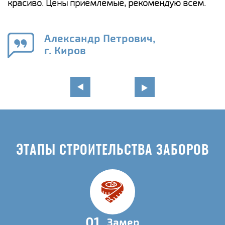
красиво. Цены приемлемые, рекомендую всем.
о
а
н
го
в
Александр Петрович,
г. Киров
ЭТАПЫ СТРОИТЕЛЬСТВА ЗАБОРОВ
01
Замер