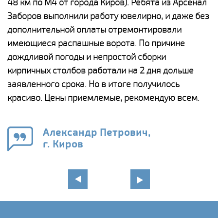
48 км по М4 от города Киров). Ребята из Арсенал
р
Заборов выполнили работу ювелирно, и даже без
К
дополнительной оплаты отремонтировали
(
у
имеющиеся распашные ворота. По причине
с
и,
дождливой погоды и непростой сборки
н
а
кирпичных столбов работали на 2 дня дольше
с
ги
заявленного срока. Но в итоге получилось
п
красиво. Цены приемлемые, рекомендую всем.
о
а
н
го
в
Александр Петрович,
г. Киров