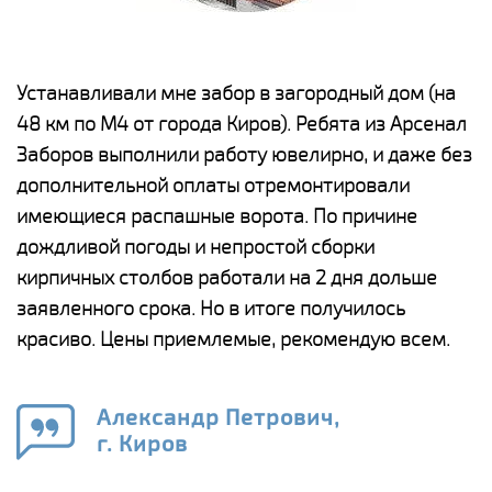
е
Устанавливали мне забор в загородный дом (на
Н
48 км по М4 от города Киров). Ребята из Арсенал
р
Заборов выполнили работу ювелирно, и даже без
К
дополнительной оплаты отремонтировали
(
у
имеющиеся распашные ворота. По причине
с
и,
дождливой погоды и непростой сборки
н
а
кирпичных столбов работали на 2 дня дольше
с
ги
заявленного срока. Но в итоге получилось
п
красиво. Цены приемлемые, рекомендую всем.
о
а
н
го
в
Александр Петрович,
г. Киров