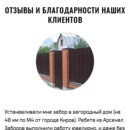
ОТЗЫВЫ И БЛАГОДАРНОСТИ НАШИХ
КЛИЕНТОВ
е
Устанавливали мне забор в загородный дом (на
Н
48 км по М4 от города Киров). Ребята из Арсенал
р
Заборов выполнили работу ювелирно, и даже без
К