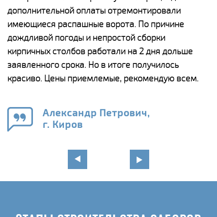
дополнительной оплаты отремонтировали
(
у
имеющиеся распашные ворота. По причине
с
и,
дождливой погоды и непростой сборки
н
а
кирпичных столбов работали на 2 дня дольше
с
ги
заявленного срока. Но в итоге получилось
п
красиво. Цены приемлемые, рекомендую всем.
о
а
н
го
в
Александр Петрович,
г. Киров