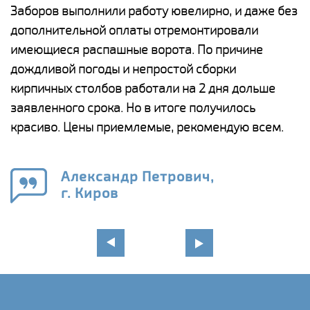
Заборов выполнили работу ювелирно, и даже без
К
дополнительной оплаты отремонтировали
(
у
имеющиеся распашные ворота. По причине
с
и,
дождливой погоды и непростой сборки
н
а
кирпичных столбов работали на 2 дня дольше
с
ги
заявленного срока. Но в итоге получилось
п
красиво. Цены приемлемые, рекомендую всем.
о
а
н
го
в
Александр Петрович,
г. Киров