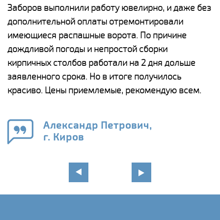
Заборов выполнили работу ювелирно, и даже без
К
дополнительной оплаты отремонтировали
(
у
имеющиеся распашные ворота. По причине
с
и,
дождливой погоды и непростой сборки
н
а
кирпичных столбов работали на 2 дня дольше
с
ги
заявленного срока. Но в итоге получилось
п
красиво. Цены приемлемые, рекомендую всем.
о
а
н
го
в
Александр Петрович,
г. Киров