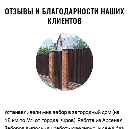
ОТЗЫВЫ И БЛАГОДАРНОСТИ НАШИХ
КЛИЕНТОВ
е
Устанавливали мне забор в загородный дом (на
Н
48 км по М4 от города Киров). Ребята из Арсенал
р
Заборов выполнили работу ювелирно, и даже без
К