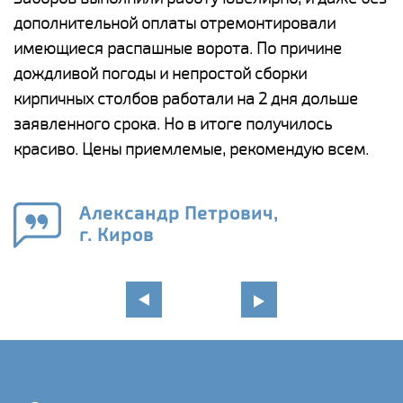
дополнительной оплаты отремонтировали
(
у
имеющиеся распашные ворота. По причине
с
и,
дождливой погоды и непростой сборки
н
а
кирпичных столбов работали на 2 дня дольше
с
ги
заявленного срока. Но в итоге получилось
п
красиво. Цены приемлемые, рекомендую всем.
о
а
н
го
в
Александр Петрович,
г. Киров