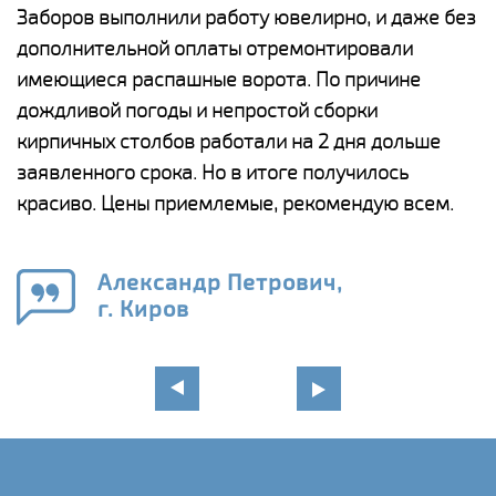
Заборов выполнили работу ювелирно, и даже без
К
дополнительной оплаты отремонтировали
(
у
имеющиеся распашные ворота. По причине
с
и,
дождливой погоды и непростой сборки
н
а
кирпичных столбов работали на 2 дня дольше
с
ги
заявленного срока. Но в итоге получилось
п
красиво. Цены приемлемые, рекомендую всем.
о
а
н
го
в
Александр Петрович,
г. Киров