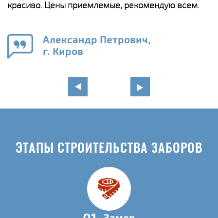
красиво. Цены приемлемые, рекомендую всем.
о
а
н
го
в
Александр Петрович,
г. Киров
ЭТАПЫ СТРОИТЕЛЬСТВА ЗАБОРОВ
01
Замер