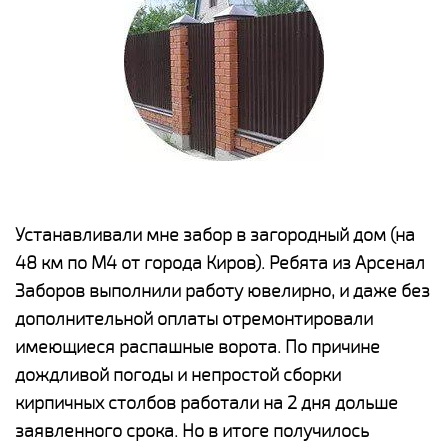
е
Устанавливали мне забор в загородный дом (на
Н
48 км по М4 от города Киров). Ребята из Арсенал
р
Заборов выполнили работу ювелирно, и даже без
К
дополнительной оплаты отремонтировали
(
у
имеющиеся распашные ворота. По причине
с
и,
дождливой погоды и непростой сборки
н
а
кирпичных столбов работали на 2 дня дольше
с
ги
заявленного срока. Но в итоге получилось
п