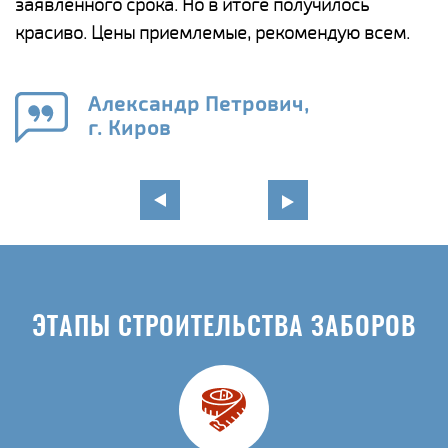
ги
заявленного срока. Но в итоге получилось
п
красиво. Цены приемлемые, рекомендую всем.
о
а
н
го
в
Александр Петрович,
г. Киров
ЭТАПЫ СТРОИТЕЛЬСТВА ЗАБОРОВ