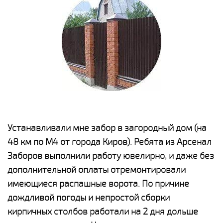
е
Устанавливали мне забор в загородный дом (на
Н
48 км по М4 от города Киров). Ребята из Арсенал
р
Заборов выполнили работу ювелирно, и даже без
К
дополнительной оплаты отремонтировали
(
у
имеющиеся распашные ворота. По причине
с
и,
дождливой погоды и непростой сборки
н
а
кирпичных столбов работали на 2 дня дольше
с