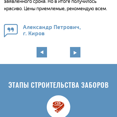
ги
заявленного срока. Но в итоге получилось
п
красиво. Цены приемлемые, рекомендую всем.
о
а
н
го
в
Александр Петрович,
г. Киров
ЭТАПЫ СТРОИТЕЛЬСТВА ЗАБОРОВ