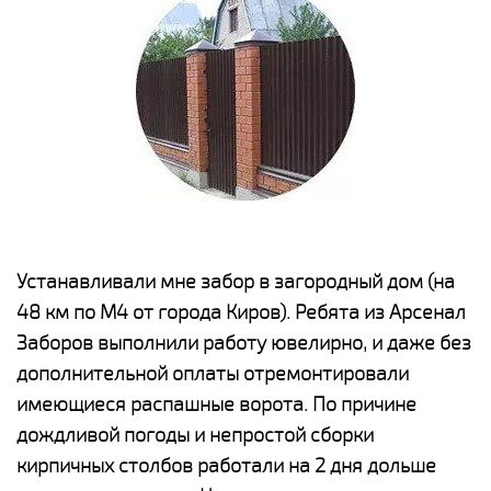
е
Устанавливали мне забор в загородный дом (на
Н
48 км по М4 от города Киров). Ребята из Арсенал
р
Заборов выполнили работу ювелирно, и даже без
К
дополнительной оплаты отремонтировали
(
у
имеющиеся распашные ворота. По причине
с
и,
дождливой погоды и непростой сборки
н
а
кирпичных столбов работали на 2 дня дольше
с