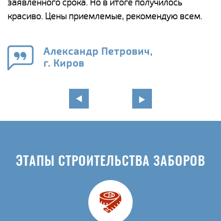
ги
заявленного срока. Но в итоге получилось
п
красиво. Цены приемлемые, рекомендую всем.
о
а
н
го
в
Александр Петрович,
г. Киров
ЭТАПЫ СТРОИТЕЛЬСТВА ЗАБОРОВ