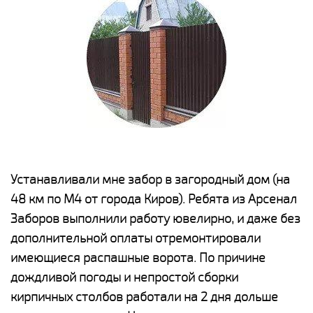
е
Устанавливали мне забор в загородный дом (на
Н
48 км по М4 от города Киров). Ребята из Арсенал
р
Заборов выполнили работу ювелирно, и даже без
К
дополнительной оплаты отремонтировали
(
у
имеющиеся распашные ворота. По причине
с
и,
дождливой погоды и непростой сборки
н
а
кирпичных столбов работали на 2 дня дольше
с