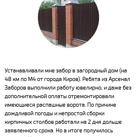
е
Устанавливали мне забор в загородный дом (на
Н
48 км по М4 от города Киров). Ребята из Арсенал
р
Заборов выполнили работу ювелирно, и даже без
К
дополнительной оплаты отремонтировали
(
у
имеющиеся распашные ворота. По причине
с
и,
дождливой погоды и непростой сборки
н
а
кирпичных столбов работали на 2 дня дольше
с
ги
заявленного срока. Но в итоге получилось
п