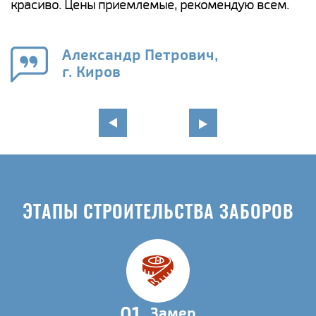
красиво. Цены приемлемые, рекомендую всем.
о
а
н
го
в
Александр Петрович,
г. Киров
ЭТАПЫ СТРОИТЕЛЬСТВА ЗАБОРОВ
01
Замер