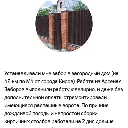
е
Устанавливали мне забор в загородный дом (на
Н
48 км по М4 от города Киров). Ребята из Арсенал
р
Заборов выполнили работу ювелирно, и даже без
К
дополнительной оплаты отремонтировали
(
у
имеющиеся распашные ворота. По причине
с
и,
дождливой погоды и непростой сборки
н
а
кирпичных столбов работали на 2 дня дольше
с