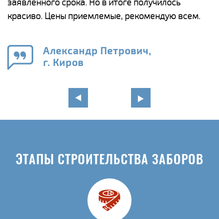
ги
заявленного срока. Но в итоге получилось
п
красиво. Цены приемлемые, рекомендую всем.
о
а
н
го
в
Александр Петрович,
г. Киров
ЭТАПЫ СТРОИТЕЛЬСТВА ЗАБОРОВ