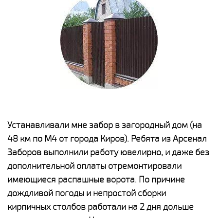
е
Устанавливали мне забор в загородный дом (на
Н
48 км по М4 от города Киров). Ребята из Арсенал
р
Заборов выполнили работу ювелирно, и даже без
К
дополнительной оплаты отремонтировали
(
у
имеющиеся распашные ворота. По причине
с
и,
дождливой погоды и непростой сборки
н
а
кирпичных столбов работали на 2 дня дольше
с