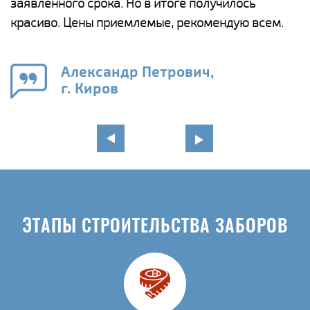
ги
заявленного срока. Но в итоге получилось
п
красиво. Цены приемлемые, рекомендую всем.
о
а
н
го
в
Александр Петрович,
г. Киров
ЭТАПЫ СТРОИТЕЛЬСТВА ЗАБОРОВ