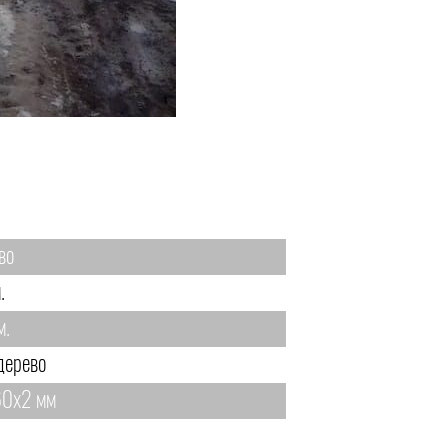
во
.
м.
дерево
0х2 мм