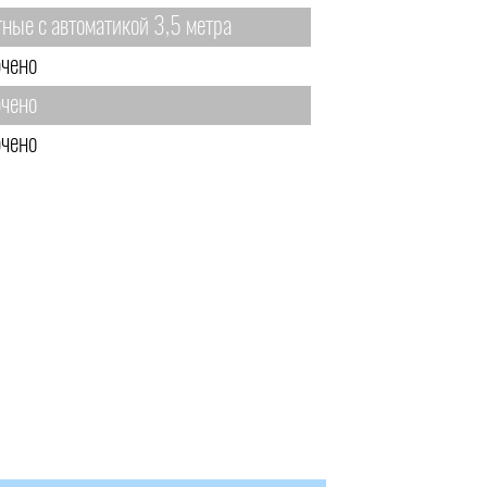
тные с автоматикой 3,5 метра
чено
чено
чено