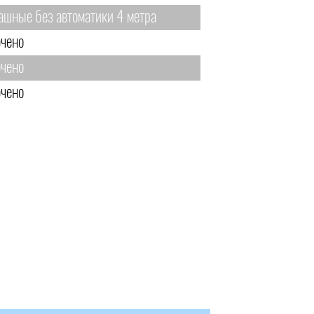
ашные без автоматики 4 метра
чено
чено
чено