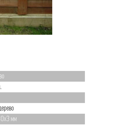
во
.
дерево
0х3 мм