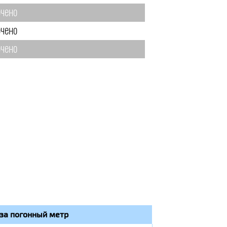
чено
чено
чено
за погонный метр