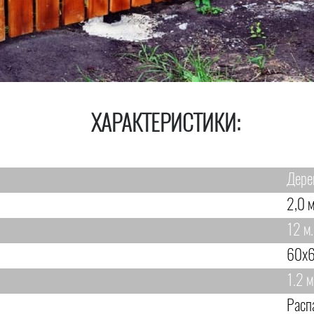
ХАРАКТЕРИСТИКИ:
Дере
2,0 м
12 м.
60х6
1.2 м
Расп