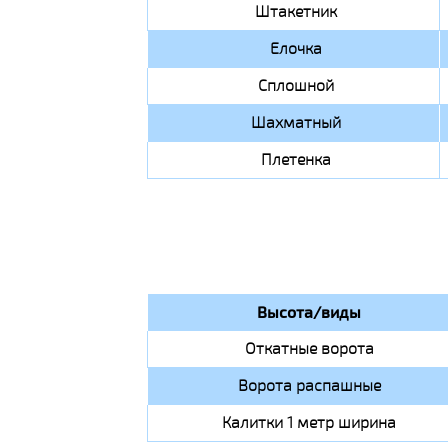
Штакетник
Елочка
Сплошной
Шахматный
Плетенка
Высота/виды
Откатные ворота
Ворота распашные
Калитки 1 метр ширина