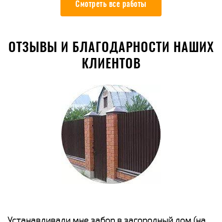
Смотреть все работы
ОТЗЫВЫ И БЛАГОДАРНОСТИ НАШИХ
КЛИЕНТОВ
е
Устанавливали мне забор в загородный дом (на
Н