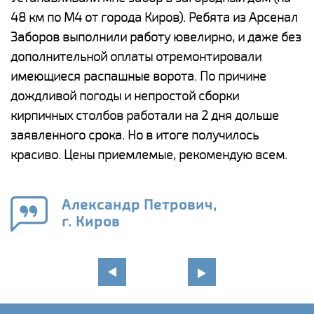
48 км по М4 от города Киров). Ребята из Арсенал
р
Заборов выполнили работу ювелирно, и даже без
К
дополнительной оплаты отремонтировали
(
у
имеющиеся распашные ворота. По причине
с
и,
дождливой погоды и непростой сборки
н
а
кирпичных столбов работали на 2 дня дольше
с
ги
заявленного срока. Но в итоге получилось
п
красиво. Цены приемлемые, рекомендую всем.
о
а
н
го
в
Александр Петрович,
г. Киров