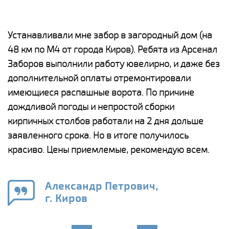
е
Устанавливали мне забор в загородный дом (на
Н
48 км по М4 от города Киров). Ребята из Арсенал
р
Заборов выполнили работу ювелирно, и даже без
К
дополнительной оплаты отремонтировали
(
у
имеющиеся распашные ворота. По причине
с
и,
дождливой погоды и непростой сборки
н
а
кирпичных столбов работали на 2 дня дольше
с
ги
заявленного срока. Но в итоге получилось
п
красиво. Цены приемлемые, рекомендую всем.
о
а
н
го
в
Александр Петрович,
г. Киров