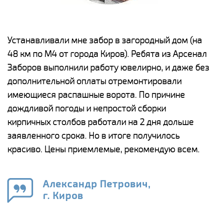
е
Устанавливали мне забор в загородный дом (на
Н
48 км по М4 от города Киров). Ребята из Арсенал
р
Заборов выполнили работу ювелирно, и даже без
К
дополнительной оплаты отремонтировали
(
у
имеющиеся распашные ворота. По причине
с
и,
дождливой погоды и непростой сборки
н
а
кирпичных столбов работали на 2 дня дольше
с
ги
заявленного срока. Но в итоге получилось
п
красиво. Цены приемлемые, рекомендую всем.
о
а
н
го
в
Александр Петрович,
г. Киров