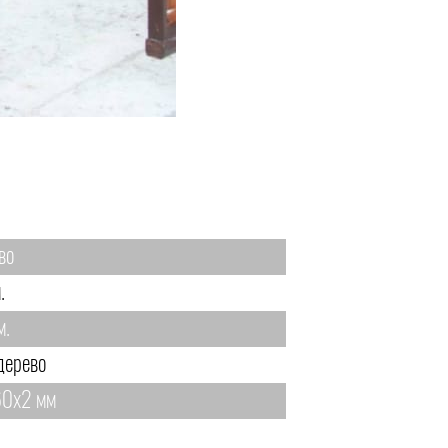
во
.
м.
дерево
0х2 мм