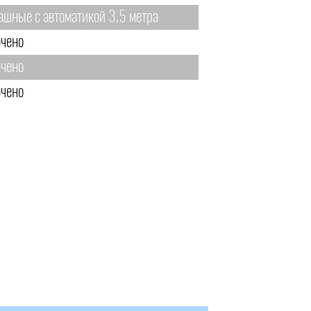
ашные с автоматикой 3,5 метра
чено
чено
чено