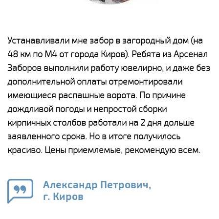
е
Устанавливали мне забор в загородный дом (на
Н
48 км по М4 от города Киров). Ребята из Арсенал
р
Заборов выполнили работу ювелирно, и даже без
К
дополнительной оплаты отремонтировали
(
у
имеющиеся распашные ворота. По причине
с
и,
дождливой погоды и непростой сборки
н
а
кирпичных столбов работали на 2 дня дольше
с
ги
заявленного срока. Но в итоге получилось
п
красиво. Цены приемлемые, рекомендую всем.
о
а
н
го
в
Александр Петрович,
г. Киров