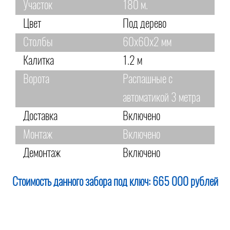
Участок
180 м.
Цвет
Под дерево
Столбы
60х60х2 мм
Калитка
1.2 м
Ворота
Распашные с
автоматикой 3 метра
Доставка
Включено
Монтаж
Включено
Демонтаж
Включено
Стоимость данного забора под ключ:
665 000 рублей