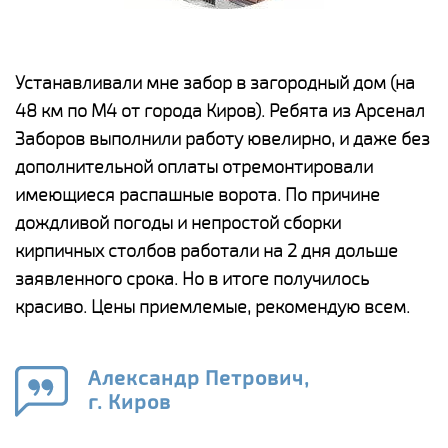
е
Устанавливали мне забор в загородный дом (на
Н
48 км по М4 от города Киров). Ребята из Арсенал
р
Заборов выполнили работу ювелирно, и даже без
К
дополнительной оплаты отремонтировали
(
у
имеющиеся распашные ворота. По причине
с
и,
дождливой погоды и непростой сборки
н
а
кирпичных столбов работали на 2 дня дольше
с
ги
заявленного срока. Но в итоге получилось
п
красиво. Цены приемлемые, рекомендую всем.
о
а
н
го
в
Александр Петрович,
г. Киров