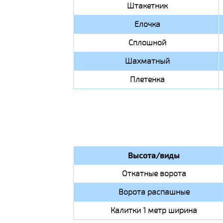
Штакетник
Елочка
Сплошной
Шахматный
Плетенка
Высота/виды
Откатные ворота
Ворота распашные
Калитки 1 метр ширина