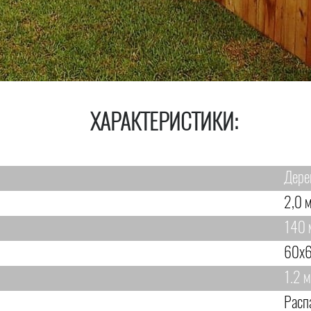
ХАРАКТЕРИСТИКИ:
Дере
2,0 м
140 
60х6
1.2 м
Расп