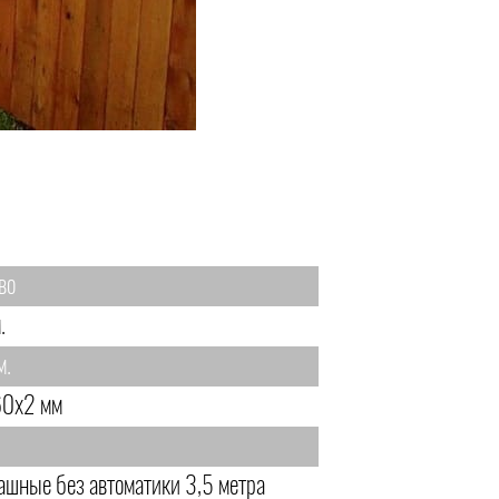
во
.
м.
0х2 мм
ашные без автоматики 3,5 метра