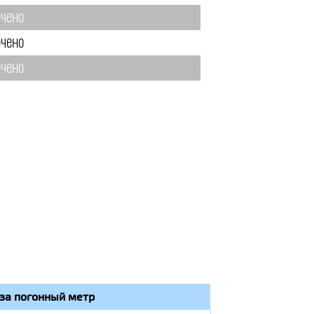
чено
чено
чено
за погонный метр