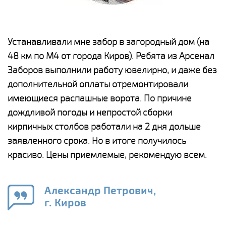
е
Устанавливали мне забор в загородный дом (на
Н
48 км по М4 от города Киров). Ребята из Арсенал
р
Заборов выполнили работу ювелирно, и даже без
К
дополнительной оплаты отремонтировали
(
у
имеющиеся распашные ворота. По причине
с
и,
дождливой погоды и непростой сборки
н
а
кирпичных столбов работали на 2 дня дольше
с
ги
заявленного срока. Но в итоге получилось
п
красиво. Цены приемлемые, рекомендую всем.
о
а
н
го
в
Александр Петрович,
г. Киров