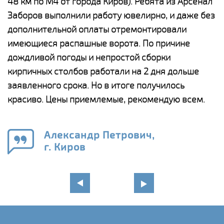
48 км по М4 от города Киров). Ребята из Арсенал
р
Заборов выполнили работу ювелирно, и даже без
К
дополнительной оплаты отремонтировали
(
у
имеющиеся распашные ворота. По причине
с
и,
дождливой погоды и непростой сборки
н
а
кирпичных столбов работали на 2 дня дольше
с
ги
заявленного срока. Но в итоге получилось
п
красиво. Цены приемлемые, рекомендую всем.
о
а
н
го
в
Александр Петрович,
г. Киров