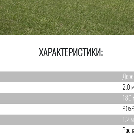
ХАРАКТЕРИСТИКИ:
Дере
2,0 м
180 
80х8
1.2 м
Расп