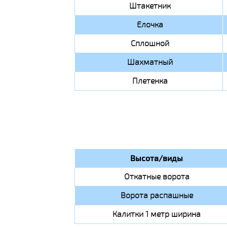
Штакетник
Елочка
Сплошной
Шахматный
Плетенка
Высота/виды
Откатные ворота
Ворота распашные
Калитки 1 метр ширина