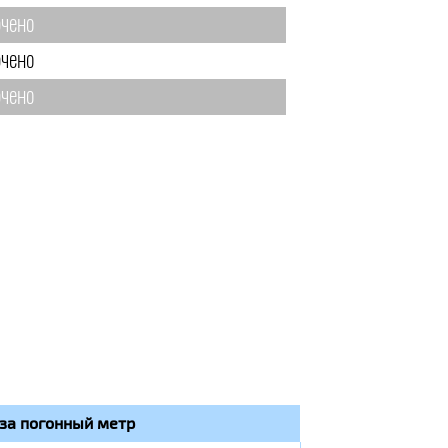
чено
чено
чено
за погонный метр