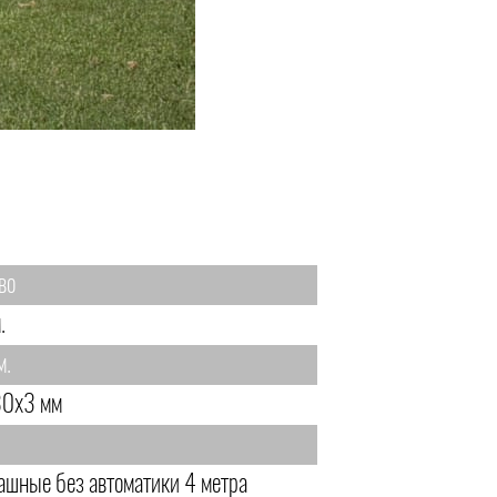
во
.
м.
0х3 мм
ашные без автоматики 4 метра