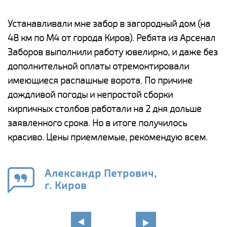
е
Устанавливали мне забор в загородный дом (на
Н
48 км по М4 от города Киров). Ребята из Арсенал
р
Заборов выполнили работу ювелирно, и даже без
К
дополнительной оплаты отремонтировали
(
у
имеющиеся распашные ворота. По причине
с
и,
дождливой погоды и непростой сборки
н
а
кирпичных столбов работали на 2 дня дольше
с
ги
заявленного срока. Но в итоге получилось
п
красиво. Цены приемлемые, рекомендую всем.
о
а
н
го
в
Александр Петрович,
г. Киров