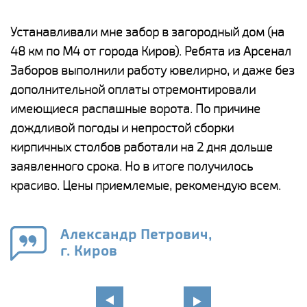
е
Устанавливали мне забор в загородный дом (на
Н
48 км по М4 от города Киров). Ребята из Арсенал
р
Заборов выполнили работу ювелирно, и даже без
К
дополнительной оплаты отремонтировали
(
у
имеющиеся распашные ворота. По причине
с
и,
дождливой погоды и непростой сборки
н
а
кирпичных столбов работали на 2 дня дольше
с
ги
заявленного срока. Но в итоге получилось
п
красиво. Цены приемлемые, рекомендую всем.
о
а
н
го
в
Александр Петрович,
г. Киров