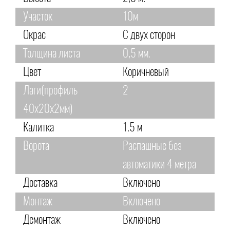
Участок
10м
Окрас
С двух сторон
Толщина листа
0,5 мм.
Цвет
Коричневый
Лаги(профиль
2
40х20х2мм)
Калитка
1.5 м
Ворота
Распашные без
автоматики 4 метра
Доставка
Включено
Монтаж
Включено
Демонтаж
Включено