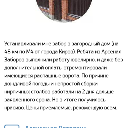
е
Устанавливали мне забор в загородный дом (на
Н
48 км по М4 от города Киров). Ребята из Арсенал
р
Заборов выполнили работу ювелирно, и даже без
К
дополнительной оплаты отремонтировали
(
у
имеющиеся распашные ворота. По причине
с
и,
дождливой погоды и непростой сборки
н
а
кирпичных столбов работали на 2 дня дольше
с
ги
заявленного срока. Но в итоге получилось
п
красиво. Цены приемлемые, рекомендую всем.
о
а
н
го
в
Александр Петрович,