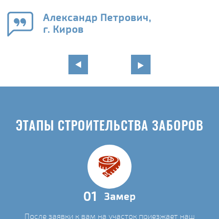
го
в
Александр Петрович,
г. Киров
ЭТАПЫ СТРОИТЕЛЬСТВА ЗАБОРОВ
01
Замер
После заявки к вам на участок приезжает наш