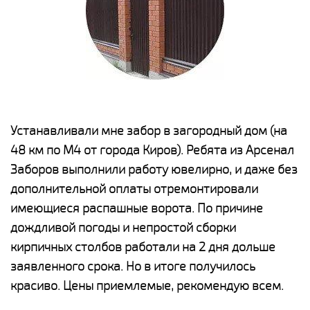
е
Устанавливали мне забор в загородный дом (на
Н
48 км по М4 от города Киров). Ребята из Арсенал
р
Заборов выполнили работу ювелирно, и даже без
К
дополнительной оплаты отремонтировали
(
у
имеющиеся распашные ворота. По причине
с
и,
дождливой погоды и непростой сборки
н
а
кирпичных столбов работали на 2 дня дольше
с
ги
заявленного срока. Но в итоге получилось
п
красиво. Цены приемлемые, рекомендую всем.
о
а
н