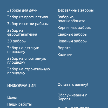
Заборы для дачи
Деревянные заборы
Забор из профнастила
Забор из
поликарбоната
Забор из сетки рабицы
Кирпичные заборы
Забор из
евроштакетника
Сварные заборы
3D заборы
Кованые заборы
Забор на детскую
Ворота
площадку
Калитки
Забор на спортивную
площадку
Забор на строительную
площадку
Оставьте заявку!
ИНФОРМАЦИЯ
Обслуживание г.
Цены
Кирове
Наши работы