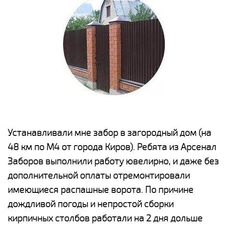
е
Устанавливали мне забор в загородный дом (на
Н
48 км по М4 от города Киров). Ребята из Арсенал
р
Заборов выполнили работу ювелирно, и даже без
К
дополнительной оплаты отремонтировали
(
у
имеющиеся распашные ворота. По причине
с
и,
дождливой погоды и непростой сборки
н
а
кирпичных столбов работали на 2 дня дольше
с