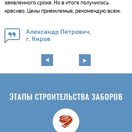
ги
заявленного срока. Но в итоге получилось
п
красиво. Цены приемлемые, рекомендую всем.
о
а
н
го
в
Александр Петрович,
г. Киров
ЭТАПЫ СТРОИТЕЛЬСТВА ЗАБОРОВ