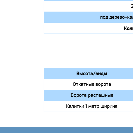
под дерево-ка
Кол
Высота/виды
Откатные ворота
Ворота распашные
Калитки 1 метр ширина