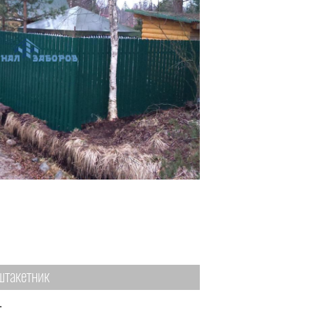
штакетник
.