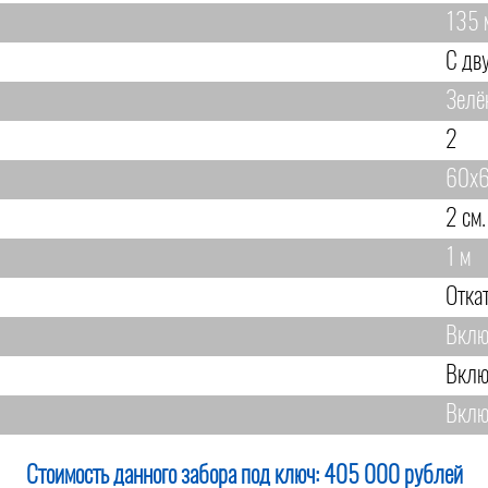
135 
С дв
Зелё
2
60х6
2 см.
1 м
Отка
Вклю
Вклю
Вклю
Стоимость данного забора под ключ:
405 000 рублей