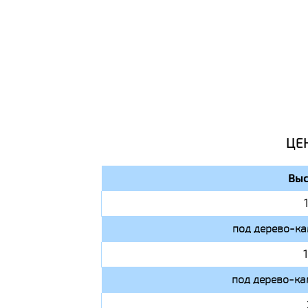
ЦЕ
Выс
под дерево-ка
под дерево-ка