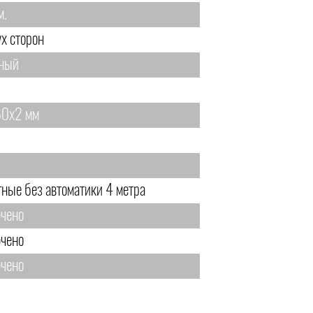
м.
ух сторон
ный
0х2 мм
тные без автоматики 4 метра
чено
чено
чено