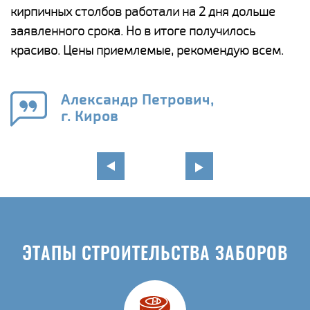
а
кирпичных столбов работали на 2 дня дольше
с
ги
заявленного срока. Но в итоге получилось
п
красиво. Цены приемлемые, рекомендую всем.
о
а
н
го
в
Александр Петрович,
г. Киров
ЭТАПЫ СТРОИТЕЛЬСТВА ЗАБОРОВ