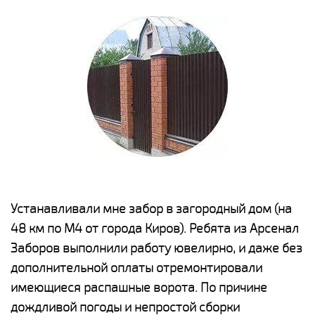
е
Устанавливали мне забор в загородный дом (на
Н
48 км по М4 от города Киров). Ребята из Арсенал
р
Заборов выполнили работу ювелирно, и даже без
К
дополнительной оплаты отремонтировали
(
у
имеющиеся распашные ворота. По причине
с
и,
дождливой погоды и непростой сборки
н