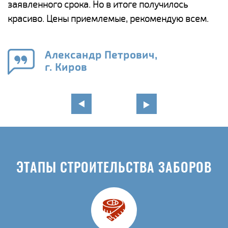
ги
заявленного срока. Но в итоге получилось
п
красиво. Цены приемлемые, рекомендую всем.
о
а
н
го
в
Александр Петрович,
г. Киров
ЭТАПЫ СТРОИТЕЛЬСТВА ЗАБОРОВ