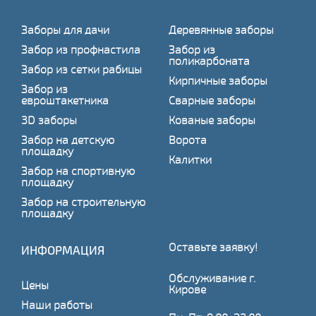
Заборы для дачи
Деревянные заборы
Забор из профнастила
Забор из
поликарбоната
Забор из сетки рабицы
Кирпичные заборы
Забор из
евроштакетника
Сварные заборы
3D заборы
Кованые заборы
Забор на детскую
Ворота
площадку
Калитки
Забор на спортивную
площадку
Забор на строительную
площадку
Оставьте заявку!
ИНФОРМАЦИЯ
Обслуживание г.
Цены
Кирове
Наши работы