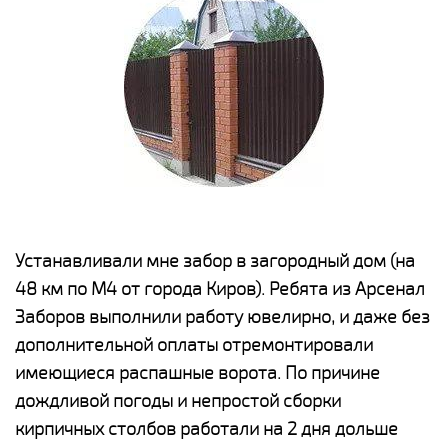
е
Устанавливали мне забор в загородный дом (на
Н
48 км по М4 от города Киров). Ребята из Арсенал
р
Заборов выполнили работу ювелирно, и даже без
К
дополнительной оплаты отремонтировали
(
у
имеющиеся распашные ворота. По причине
с
и,
дождливой погоды и непростой сборки
н
а
кирпичных столбов работали на 2 дня дольше
с