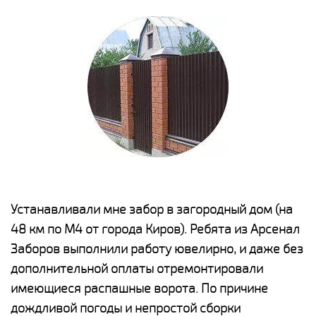
е
Устанавливали мне забор в загородный дом (на
Н
48 км по М4 от города Киров). Ребята из Арсенал
р
Заборов выполнили работу ювелирно, и даже без
К
дополнительной оплаты отремонтировали
(
у
имеющиеся распашные ворота. По причине
с
и,
дождливой погоды и непростой сборки
н