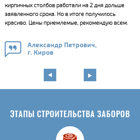
а
кирпичных столбов работали на 2 дня дольше
с
ги
заявленного срока. Но в итоге получилось
п
красиво. Цены приемлемые, рекомендую всем.
о
а
н
го
в
Александр Петрович,
г. Киров
ЭТАПЫ СТРОИТЕЛЬСТВА ЗАБОРОВ