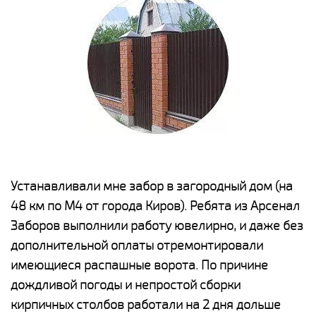
е
Устанавливали мне забор в загородный дом (на
Н
48 км по М4 от города Киров). Ребята из Арсенал
р
Заборов выполнили работу ювелирно, и даже без
К
дополнительной оплаты отремонтировали
(
у
имеющиеся распашные ворота. По причине
с
и,
дождливой погоды и непростой сборки
н
а
кирпичных столбов работали на 2 дня дольше
с