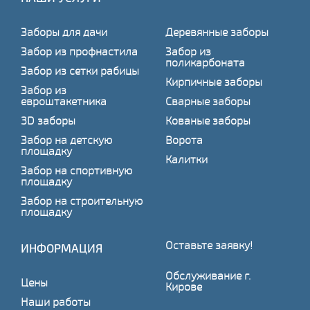
Заборы для дачи
Деревянные заборы
Забор из профнастила
Забор из
поликарбоната
Забор из сетки рабицы
Кирпичные заборы
Забор из
евроштакетника
Сварные заборы
3D заборы
Кованые заборы
Забор на детскую
Ворота
площадку
Калитки
Забор на спортивную
площадку
Забор на строительную
площадку
Оставьте заявку!
ИНФОРМАЦИЯ
Обслуживание г.
Цены
Кирове
Наши работы