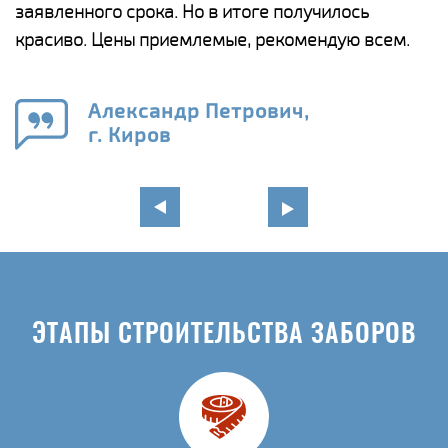
ги
заявленного срока. Но в итоге получилось
п
красиво. Цены приемлемые, рекомендую всем.
о
а
н
го
в
Александр Петрович,
г. Киров
ЭТАПЫ СТРОИТЕЛЬСТВА ЗАБОРОВ